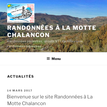
Aller
au
contenu
principal
RANDONNÉES À LA MOTTE
CHALANCON
Randonnées pédestres, circuits VTT, cyclotourisme,
randonnées équestres
Menu
ACTUALITÉS
PUBLIÉ
14 MARS 2017
LE
Bienvenue sur le site Randonnées à La
Motte Chalancon