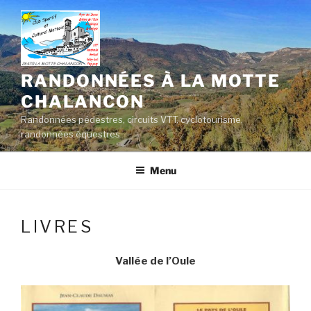
Aller
au
contenu
principal
RANDONNÉES À LA MOTTE
CHALANCON
Randonnées pédestres, circuits VTT, cyclotourisme,
randonnées équestres
Menu
LIVRES
Vallée de l’Oule