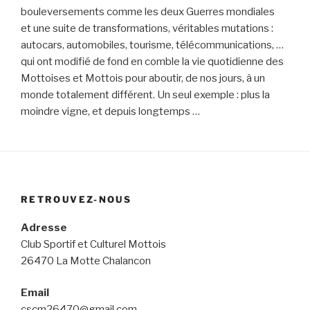
bouleversements comme les deux Guerres mondiales
et
une
suite
de
transformations,
véritables
mutations
:
autocars,
automobiles, tourisme, télécommunications, …
qui ont modifié de fond
en comble la vie quotidienne des
Mottoises et Mottois pour aboutir, de
nos jours, à un
monde totalement différent. Un seul exemple : plus la
moindre vigne, et depuis longtemps …
RETROUVEZ-NOUS
Adresse
Club Sportif et Culturel Mottois
26470 La Motte Chalancon
Email
cscm26470@gmail.com