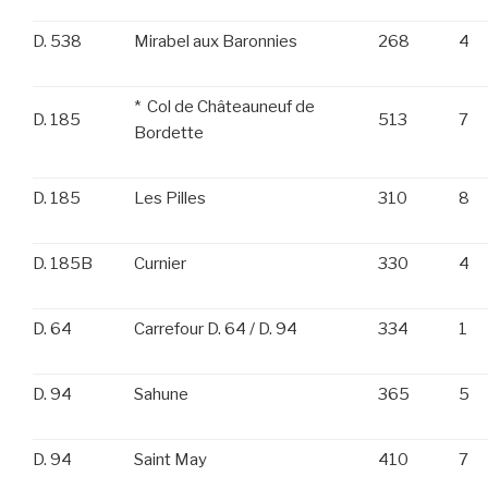
D. 538
Mirabel aux Baronnies
268
4
* Col de Châteauneuf de
D. 185
513
7
Bordette
D. 185
Les Pilles
310
8
D. 185B
Curnier
330
4
D. 64
Carrefour D. 64 / D. 94
334
1
D. 94
Sahune
365
5
D. 94
Saint May
410
7