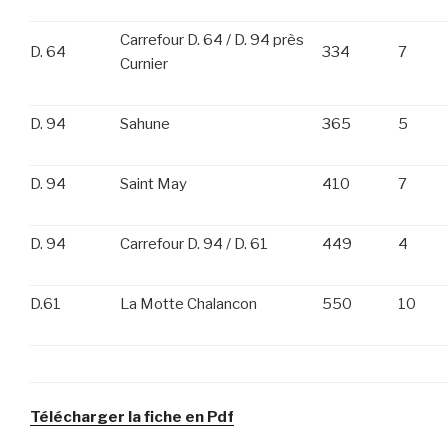
Carrefour D. 64 / D. 94 près
D. 64
334
7
Curnier
D. 94
Sahune
365
5
D. 94
Saint May
410
7
D. 94
Carrefour D. 94 / D. 61
449
4
D.61
La Motte Chalancon
550
10
Télécharger la fiche en Pdf