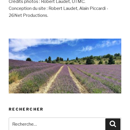
Crédits photos : Robert Laudet, UTMC.
Conception du site : Robert Laudet, Alain Piccardi -
26Net Productions.
RECHERCHER
Recherche
Recher
pour