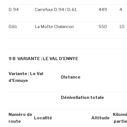
D. 94
Carrefour D. 94 / D. 61
449
4
D.61
La Motte Chalancon
550
10
9 B VARIANTE : LE VAL D’ENNYE
Variante : Le Val
Distance
d’Ennuye
Dénivellation totale
Numéro de
Kilomè
Localité
Altitude
route
partie