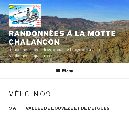
Aller
au
contenu
principal
RANDONNÉES À LA MOTTE
CHALANCON
Randonnées pédestres, circuits VTT, cyclotourisme,
randonnées équestres
Menu
VÉLO NO9
9 A VALLEE DE L’OUVEZE ET DE L’EYGUES