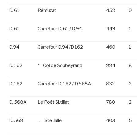
D. 61
Rémuzat
459
9
D. 61
Carrefour D. 61 / D.94
449
1
D.94
Carrefour D.94 /D.162
460
1
D. 162
* Col de Soubeyrand
994
8
D. 162
Carrefour D. 162 / D.568A
832
2
D. 568A
Le Poët Sigillat
780
2
D. 568
– Ste Jalle
403
5