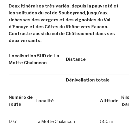
Deux itinéraires très variés, depuis la pauvreté et
les solitudes du col de Soubeyrand, jusqu’aux
richesses des vergers et des vignobles du Val
d’Ennuye et des Côtes du Rhône vers Faucon.
Contraste aussi du col de Châteauneuf dans ses
deux versants.
Localisation SUD de La
Distance
Motte Chalancon
Dénivellation totale
Numéro de
Kil
Localité
Altitude
route
par
D. 61
La Motte Chalancon
550 m
–