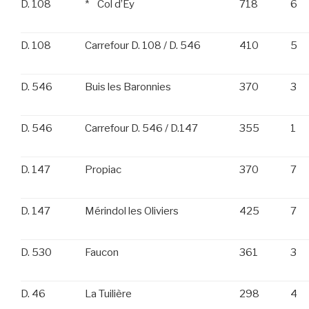
D. 108
* Col d’Ey
718
6
D. 108
Carrefour D. 108 / D. 546
410
5
D. 546
Buis les Baronnies
370
3
D. 546
Carrefour D. 546 / D.147
355
1
D. 147
Propiac
370
7
D. 147
Mérindol les Oliviers
425
7
D. 530
Faucon
361
3
D. 46
La Tuilière
298
4