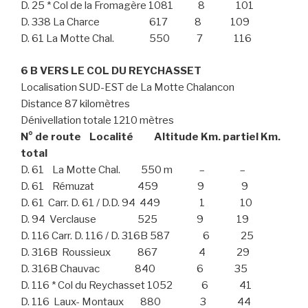
D. 25 * Col de la Fromagère 1081 8 101
D. 338 La Charce 617 8 109
D. 61 La Motte Chal. 550 7 116
6 B VERS LE COL DU REYCHASSET
Localisation SUD-EST de La Motte Chalancon
Distance 87 kilomètres
Dénivellation totale 1210 mètres
N° de route Localité Altitude Km. partiel Km.
total
D. 61 La Motte Chal. 550 m – –
D. 61 Rémuzat 459 9 9
D. 61 Carr. D. 61 / D.D. 94 449 1 10
D. 94 Verclause 525 9 19
D. 116 Carr. D. 116 / D. 316B 587 6 25
D. 316B Roussieux 867 4 29
D. 316B Chauvac 840 6 35
D. 116 * Col du Reychasset 1052 6 41
D. 116 Laux- Montaux 880 3 44