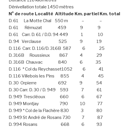
Distance 116 kilomètres
Dénivellation totale 1450 mètres
N° de route Localité Altitude Km. partiel Km. total
D. 61 La Motte Chal 550 m – –
D. 61 Rémuzat 459 9 9
D. 61 Carr. D. 61 / D.D. 94 449 1 10
D. 94 Verclause 525 9 19
D. 116 Carr. D. 116/D. 316B 587 6 25
D. 316B Roussieux 867 4 29
D. 316B Chauvac 840 6 35
D. 116 * Col du Reychasset1052 6 41
D. 116 Villebois les Pins 855 4 45
D. 30 Orpierre 692 9 54
D. 30 Carr. D. 30 / D. 949 593 7 61
D. 949 Trescléoux 660 6 67
D. 949 Montjay 790 10 77
D. 949 * Col de la Flachère 830 3 80
D. 949 St André de Rosans 730 7 87
D. 994 Rosans 668 6 93