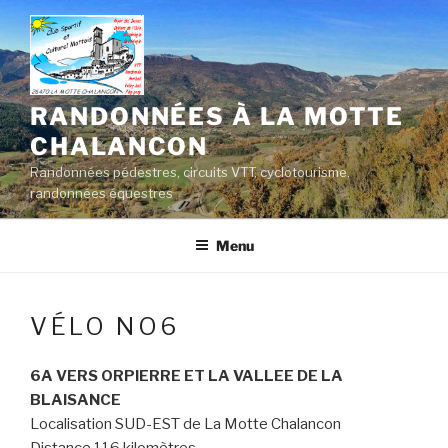
Aller
au
contenu
principal
RANDONNÉES À LA MOTTE
CHALANCON
Randonnées pédestres, circuits VTT, cyclotourisme,
randonnées équestres
Menu
VÉLO NO6
6A VERS ORPIERRE ET LA VALLEE DE LA
BLAISANCE
Localisation SUD-EST de La Motte Chalancon