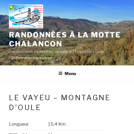
Aller
au
contenu
principal
RANDONNÉES À LA MOTTE
CHALANCON
Randonnées pédestres, circuits VTT, cyclotourisme,
randonnées équestres
Menu
LE VAYEU – MONTAGNE
D’OULE
Longueur
15,4 Km