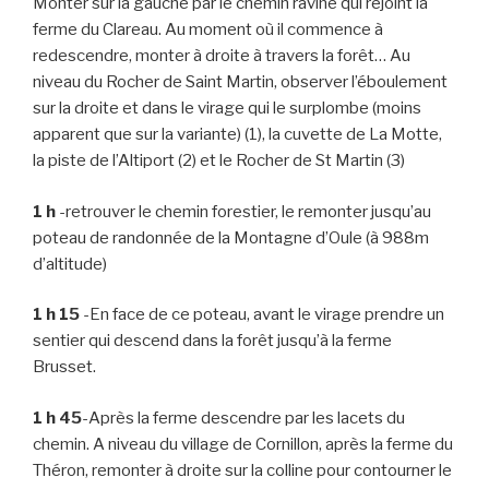
Monter sur la gauche par le chemin raviné qui rejoint la
ferme du Clareau. Au moment où il commence à
redescendre, monter à droite à travers la forêt… Au
niveau du Rocher de Saint Martin, observer l’éboulement
sur la droite et dans le virage qui le surplombe (moins
apparent que sur la variante) (1), la cuvette de La Motte,
la piste de l’Altiport (2) et le Rocher de St Martin (3)
1 h
-retrouver le chemin forestier, le remonter jusqu’au
poteau de randonnée de la Montagne d’Oule (à 988m
d’altitude)
1 h 15
-En face de ce poteau, avant le virage prendre un
sentier qui descend dans la forêt jusqu’à la ferme
Brusset.
1 h 45
-Après la ferme descendre par les lacets du
chemin. A niveau du village de Cornillon, après la ferme du
Théron, remonter à droite sur la colline pour contourner le